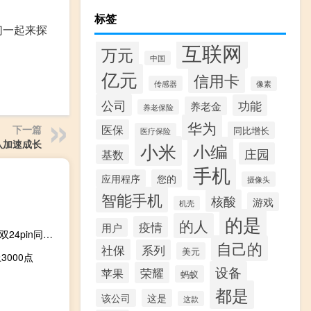
标签
们一起来探
互联网
万元
中国
亿元
信用卡
传感器
像素
公司
功能
养老金
养老保险
华为
医保
下一篇
同比增长
医疗保险
队加速成长
小米
小编
庄园
基数
手机
应用程序
您的
摄像头
智能手机
核酸
游戏
机壳
的是
的人
疫情
用户
PhanteksREVOLTX1200W模组化电源供应器测试各位观众双24pin同时支援两组系统
自己的
社保
系列
美元
000点
设备
荣耀
苹果
蚂蚁
都是
该公司
这是
这款