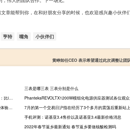
利，伟大的团队合作。下一场见。
篇文章能帮到你，在和好朋友分享的时候，也欢迎感兴趣小伙伴
亨特
嘴角
小伙伴们
黄峥卸任CEO 表示希望通过此次调整让团
三表是哪三表 三表分别是什么
2022年07月12日更新 100W快充 真我GT2大师探索版25分钟充满：比iP13 Pro Max快1个多小时
科技快讯：荣耀Magic芯片优化能力被曝高于友商15% 国产机使用体验再迎突破
7月的第一个交易日沪指在经历了3个多月的震荡后重新站上3
手机评测：诺基亚3.4售价以及诺基亚3.4最新价格消息
2022年春节返乡最新通知 春节返乡要做核酸检测吗