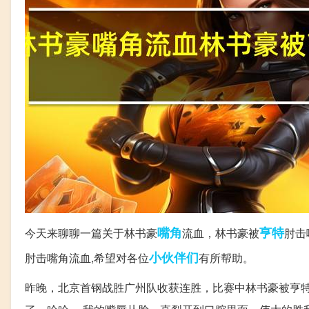
嘴角
亨特
今天来聊聊一篇关于林书豪
流血，林书豪被
肘击
小伙伴们
肘击嘴角流血,希望对各位
有所帮助。
昨晚，北京首钢战胜广州队收获连胜，比赛中林书豪被亨