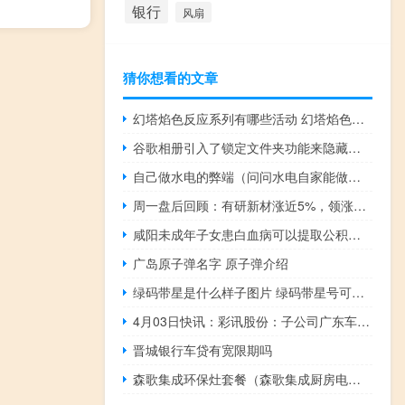
银行
风扇
猜你想看的文章
幻塔焰色反应系列有哪些活动 幻塔焰色反应系列活动介绍
谷歌相册引入了锁定文件夹功能来隐藏您的敏感照片
自己做水电的弊端（问问水电自家能做吗 有谁说一下）
周一盘后回顾：有研新材涨近5%，领涨抛光材料概念
咸阳未成年子女患白血病可以提取公积金吗
广岛原子弹名字 原子弹介绍
绿码带星是什么样子图片 绿码带星号可以正常出行吗
4月03日快讯：彩讯股份：子公司广东车联网涉及低空经济业务
晋城银行车贷有宽限期吗
森歌集成环保灶套餐（森歌集成厨房电器 环保灶）