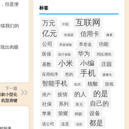
高，但是便
标签
互联网
万元
中国
后续我们的
亿元
信用卡
传感器
像素
公司
功能
养老金
养老保险
呈现出肉眼
华为
医保
同比增长
医疗保险
小米
小编
庄园
基数
手机
应用程序
您的
摄像头
智能手机
核酸
游戏
机壳
下一篇
的是
的人
疫情
首款小型化
用户
机型肩键
自己的
社保
系列
美元
设备
荣耀
苹果
蚂蚁
都是
该公司
这是
这款
期时间表