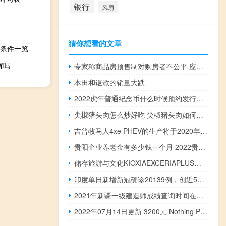
银行
风扇
猜你想看的文章
条件一览
解吗
专家称商品房预售制对购房者不公平 应该怎么改
本田和讴歌的销量大跌
2022虎年普通纪念币什么时候预约发行时间具体是什么时候附最新预约时间表！
尖椒猪头肉怎么炒好吃 尖椒猪头肉如何炒好吃
吉普牧马人4xe PHEV的生产将于2020年第四季度开始
贵阳企业养老金有多少钱一个月 2022贵阳退休人员有春节补贴吗
储存旅游与文化KIOXIAEXCERIAPLUS记忆卡用大容量承载「撒酱」的台日梦
印度单日新增新冠确诊20139例，创近5个月新高
2021年新疆一级建造师成绩查询时间在几月
2022年07月14日更新 3200元 Nothing Phone 1成了：一天卖出20多万台