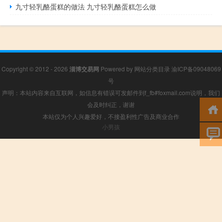
九寸轻乳酪蛋糕的做法 九寸轻乳酪蛋糕怎么做
Copyright © 2012 - 2026
淄博交易网
Powered by
网站分类目录
渝ICP备09048069
号
声明：本站内容来自互联网，如信息有错误可发邮件到f_fb#foxmail.com说明，我们
会及时纠正，谢谢
本站仅为个人兴趣爱好，不接盈利性广告及商业合作
小男孩