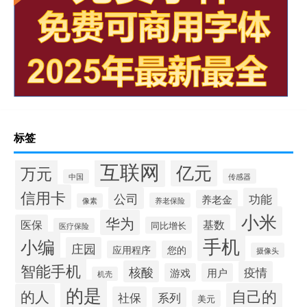
标签
互联网
亿元
万元
传感器
中国
信用卡
公司
功能
养老金
养老保险
像素
小米
华为
医保
基数
同比增长
医疗保险
手机
小编
庄园
应用程序
您的
摄像头
智能手机
核酸
疫情
游戏
用户
机壳
的是
自己的
的人
社保
系列
美元