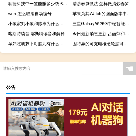
翱捷科技中一签能赚多少钱 688220翱捷科技打新收益怎么样以上市目标价
清炒春笋做法 怎样做清炒春笋
word怎么取消自动编号
苹果为其Watch的圆面版本申请了专利
小敏家刘小敏和陈卓为什么分手了
三星GalaxyA525G中端智能手机的第一张照片泄露
喀斯特读音 喀斯特读音和解释
今日最新消息更新 吕丽萍和安倍啥关系 其在微博发文悼念为安倍痛哭流泪引发争议
孕妇吃胡萝卜对胎儿有什么好处 孕妇吃胡萝卜对胎儿好吗
固特异的可充电概念轮胎可根据需要挤出额外的胎面
☚
公告