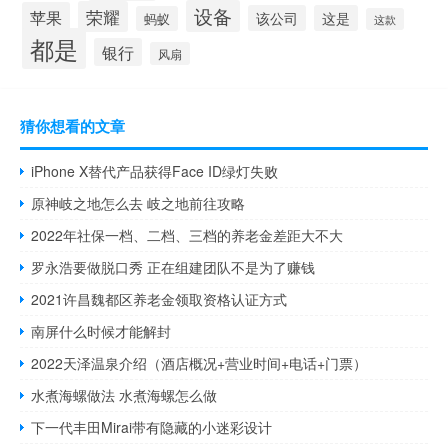
设备
荣耀
苹果
该公司
这是
蚂蚁
这款
都是
银行
风扇
猜你想看的文章
iPhone X替代产品获得Face ID绿灯失败
原神岐之地怎么去 岐之地前往攻略
2022年社保一档、二档、三档的养老金差距大不大
罗永浩要做脱口秀 正在组建团队不是为了赚钱
2021许昌魏都区养老金领取资格认证方式
南屏什么时候才能解封
2022天泽温泉介绍（酒店概况+营业时间+电话+门票）
水煮海螺做法 水煮海螺怎么做
下一代丰田Mirai带有隐藏的小迷彩设计