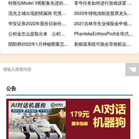
特斯拉Model 3将配备先进的平视显示器
零号任务如何进行游戏设置 零号任务游戏设置介绍
流光之城出现剧情漏洞 究竟是什么漏洞
2022年锂电池制造股票龙头名单曝光，1分钟带你了解
华安证券2022年股价目标价到多少 未来趋势还有上涨空间吗
2021吉林市失业保险金申领标准
公积金怎么提取出来 公积金提取出来有什么坏处
PhanteksEnthooProII全塔式机壳洗鍊外型超大空间大面积通风设计
阴阳师2022年1月神秘图案怎么画-1月神秘图案画法流程
新能源系统可能会导致航运过程中的能源效率发生巨大变化
☚
公告