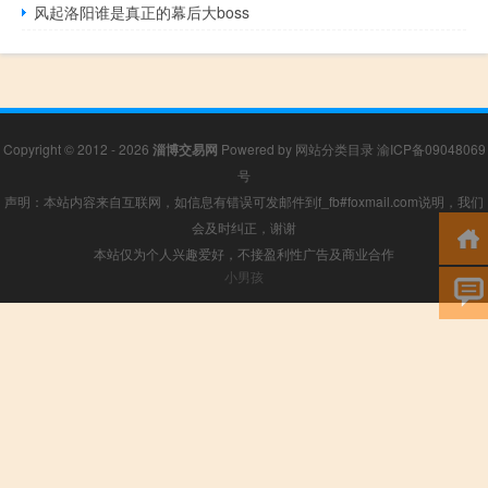
风起洛阳谁是真正的幕后大boss
Copyright © 2012 - 2026
淄博交易网
Powered by
网站分类目录
渝ICP备09048069
号
声明：本站内容来自互联网，如信息有错误可发邮件到f_fb#foxmail.com说明，我们
会及时纠正，谢谢
本站仅为个人兴趣爱好，不接盈利性广告及商业合作
小男孩