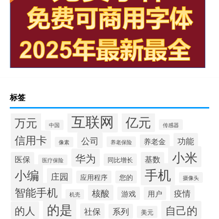
标签
互联网
亿元
万元
传感器
中国
信用卡
公司
功能
养老金
养老保险
像素
小米
华为
医保
基数
同比增长
医疗保险
手机
小编
庄园
应用程序
您的
摄像头
智能手机
核酸
疫情
游戏
用户
机壳
的是
自己的
的人
社保
系列
美元