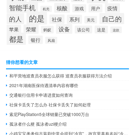
智能手机
核酸
疫情
游戏
用户
机壳
的是
自己的
的人
社保
系列
美元
设备
荣耀
苹果
该公司
这是
蚂蚁
这款
都是
银行
风扇
猜你想看的文章
和平营地巡查员衣服怎么获得 巡查员衣服获得方法介绍
2021年湖南医保待遇清单内容有哪些
交通银行信用卡申请进度如何查询
社保卡丢失了怎么办 社保卡丢失了如何处理
索尼PlayStation5全球销量已突破1000万台
孤泳者什么梗 孤泳者uzi梗介绍
小鸡宝宝考考你古装剧中常会提到“冷宫”，故宫里真有名叫“冷宫”的宫殿吗