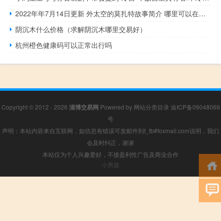
2022年年7月14日更新 外太空的莫扎特故事简介 哪里可以在线免费观看完整版具体内容详细介绍
阴沉木什么价格（求解阴沉木哪里交易好）
杭州橙色健康码可以正常出行吗
Copyright © 2012 - 2026
淄博交易网
Powered by
网站分类目录
渝ICP备09048069
号
声明：本站内容来自互联网，如信息有错误可发邮件到f_fb#foxmail.com说明，我们
会及时纠正，谢谢
本站仅为个人兴趣爱好，不接盈利性广告及商业合作
小男孩