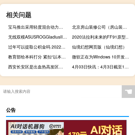
相关问题
宝马推出采用轻度混合动力技术的2023X7改款车型并在澳大利亚确认
北京房山装修公司（房山装修 找哪家装修公司比较好 有哪些费用需要考虑）
无线双模ASUSROGGladiusIIWireless电竞滑鼠开箱微动可换升级16K光学感应
2020法拉利未来的FF91原型第一次驱动
过年可以提取公积金吗 2022年公积金管理中心春节放假时间
仙境幻想网页版（仙境幻想）
教育部给本科打分 紧扣“以本为本”“四个回归”等新时代本科教育改革发展的政策要求
微软正在为Windows 10开发类似浏览器的选项卡 以简化用户体验
西安长安区是出血热高发区吗附2021西安出血热事件最新消息
4月03日快讯：4月3日截至13时39分，沪深京三市成交额突破7000亿元
☚
公告