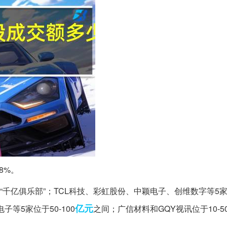
8%。
亿俱乐部”；TCL科技、彩虹股份、中颖电子、创维数字等5家
亿元
等5家位于50-100
之间；广信材料和GQY视讯位于10-5