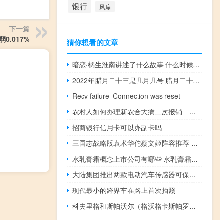
银行
风扇
下一篇
0.017%
猜你想看的文章
暗恋·橘生淮南讲述了什么故事 什么时候上映
2022年腊月二十三是几月几号 腊月二十三是小年吗
Recv failure: Connection was reset
农村人如何办理新农合大病二次报销 新农合二次报销
招商银行信用卡可以办副卡吗
三国志战略版袁术华佗蔡文姬阵容推荐 袁术阵容战法搭配攻略
水乳膏霜概念上市公司有哪些 水乳膏霜股票名单
大陆集团推出两款电动汽车传感器可保护电池并保持其性能
现代最小的跨界车在路上首次拍照
科夫里格和斯帕沃尔（格沃格卡斯帕罗夫）