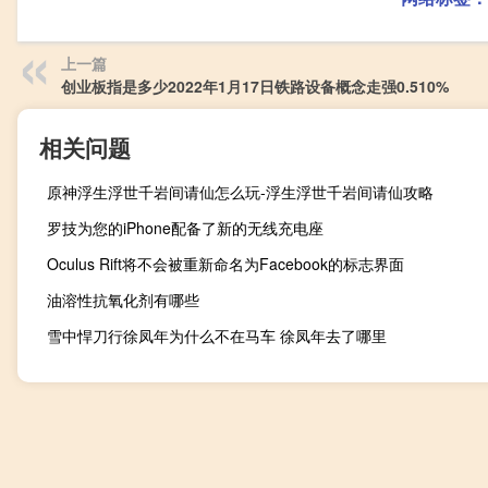
上一篇
创业板指是多少2022年1月17日铁路设备概念走强0.510%
相关问题
原神浮生浮世千岩间请仙怎么玩-浮生浮世千岩间请仙攻略
罗技为您的iPhone配备了新的无线充电座
Oculus Rift将不会被重新命名为Facebook的标志界面
油溶性抗氧化剂有哪些
雪中悍刀行徐凤年为什么不在马车 徐凤年去了哪里