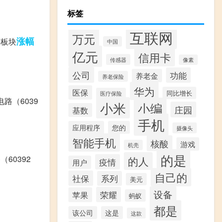
标签
互联网
万元
涨幅
等板块
中国
亿元
信用卡
传感器
像素
公司
功能
养老金
养老保险
华为
医保
同比增长
医疗保险
路（6039
小米
小编
庄园
基数
手机
应用程序
您的
摄像头
智能手机
核酸
游戏
机壳
的是
60392
的人
疫情
用户
自己的
社保
系列
美元
设备
荣耀
苹果
蚂蚁
都是
该公司
这是
这款