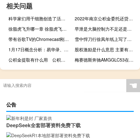
相关问题
科学家们用干细胞创造了活的机器人
2022年南京公积金委托还贷协议变更条件+流程
徐脂虎飞升哪一章 徐脂虎飞升后去哪了
早泄是大脑控制力不足还是局部有问题
带有谷歌TV的Chromecast刚刚获得了另一项高级音乐流媒体服务
雪中悍刀行徐凤年纸上写了什么名字 韩貂寺为什么在京城
1月17日概念分析：易华录、旷达科技涨超10%，交通工具概念走强0.515%
股权激励是什么意思 主要有哪些特点
公积金提取有什么用 公积金提取以后还可以贷款吗
梅赛德斯奔驰AMGGLC53在夏季揭幕前进行雪地锻炼
☚
公告
DeepSeek全套部署资料免费下载