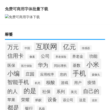
免费可商用字体批量下载
标签
互联网
亿元
万元
传感器
中国
信用卡
公司
功能
养老金
养老保险
像素
小米
华为
医保
基数
同比增长
医疗保险
手机
小编
庄园
应用程序
您的
摄像头
智能手机
核酸
疫情
游戏
用户
机壳
的是
自己的
的人
社保
系列
美元
设备
荣耀
苹果
该公司
这是
蚂蚁
这款
都是
银行
风扇