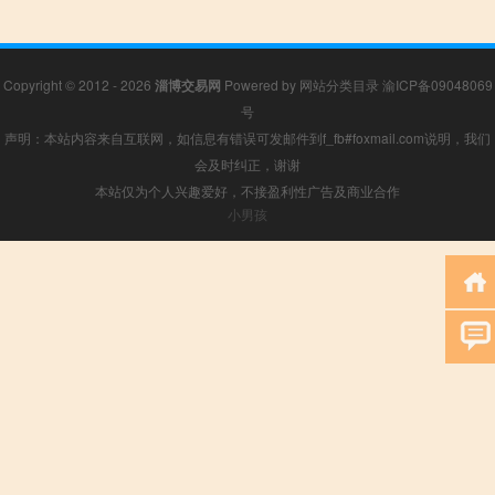
Copyright © 2012 - 2026
淄博交易网
Powered by
网站分类目录
渝ICP备09048069
号
声明：本站内容来自互联网，如信息有错误可发邮件到f_fb#foxmail.com说明，我们
会及时纠正，谢谢
本站仅为个人兴趣爱好，不接盈利性广告及商业合作
小男孩