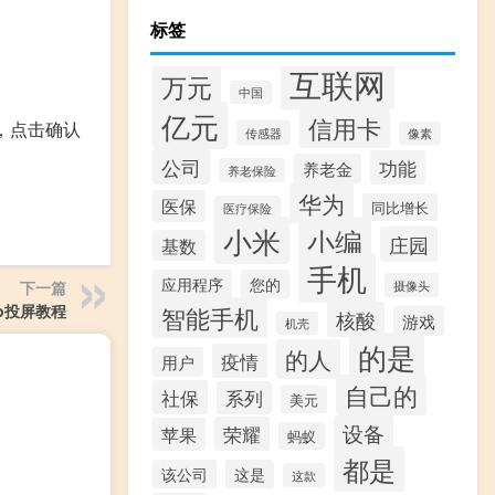
标签
互联网
万元
中国
亿元
信用卡
，点击确认
传感器
像素
公司
功能
养老金
养老保险
华为
医保
同比增长
医疗保险
小米
小编
庄园
基数
手机
应用程序
您的
下一篇
摄像头
ro投屏教程
智能手机
核酸
游戏
机壳
的是
的人
疫情
用户
自己的
社保
系列
美元
设备
荣耀
苹果
蚂蚁
都是
该公司
这是
这款