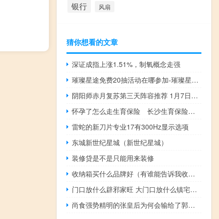
银行
风扇
猜你想看的文章
深证成指上涨1.51%，制氧概念走强
璀璨星途免费20抽活动在哪参加-璀璨星途免费20抽活动参加地址分享
阴阳师赤月复苏第三天阵容推荐 1月7日赤月复苏最强阵容搭配攻略
怀孕了怎么走生育保险 长沙生育保险报销流程
雷蛇的新刀片专业17有300Hz显示选项
东城新世纪星城（新世纪星城）
装修贷是不是只能用来装修
收纳箱买什么品牌好（有谁能告诉我收纳箱买什么牌子）
门口放什么辟邪家旺 大门口放什么镇宅辟邪风水好
尚食强势精明的张皇后为何会输给了郭贵妃