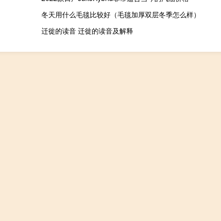
冬天用什么毛毯比较好（毛毯加厚双层冬季怎么样）
迁徙的读音 迁徙的读音及解释