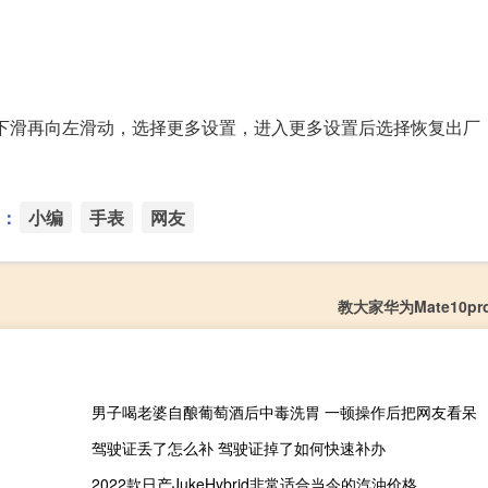
界面下滑再向左滑动，选择更多设置，进入更多设置后选择恢复出厂
：
小编
手表
网友
教大家华为Mate10p
男子喝老婆自酿葡萄酒后中毒洗胃 一顿操作后把网友看呆
驾驶证丢了怎么补 驾驶证掉了如何快速补办
2022款日产JukeHybrid非常适合当今的汽油价格