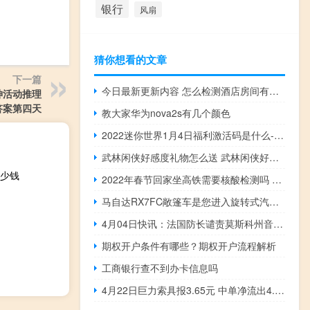
银行
风扇
猜你想看的文章
下一篇
今日最新更新内容 怎么检测酒店房间有没有针孔摄像头针孔摄像头会隐藏在哪些地方
神活动推理
答案第四天
教大家华为nova2s有几个颜色
2022迷你世界1月4日福利激活码是什么-2022迷你世界1月4日福利激活码分享
武林闲侠好感度礼物怎么送 武林闲侠好感度礼物赠送指南
多少钱
2022年春节回家坐高铁需要核酸检测吗 没做核酸检测能上火车吗
马自达RX7FC敞篷车是您进入旋转式汽车世界的经济实惠的方式
4月04日快讯：法国防长谴责莫斯科州音乐厅恐袭事件并表示愿同俄加强反恐合作
期权开户条件有哪些？期权开户流程解析
工商银行查不到办卡信息吗
4月22日巨力索具报3.65元 中单净流出4.35万 直接珍藏