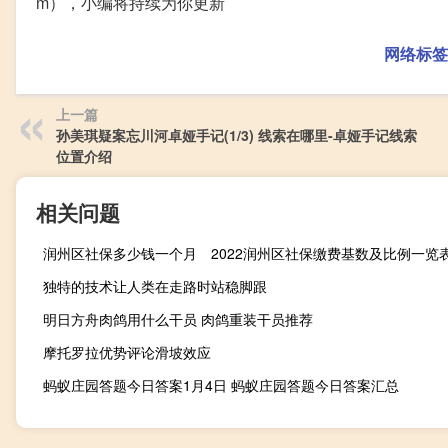
m），小编将持续为你更新
网络标签
上一篇
孙美琪疑案忘川河卓娅手记(1/3) 线索在哪里-卓娅手记线索
位置介绍
相关问题
润州区社保多少钱一个月 2022润州区社保缴费基数及比例一览
独特的技术让人类在走路时站稳脚跟
明日方舟肉鸽用什么干员 肉鸽重装干员推荐
摩托罗拉优势评论滑坡效应
蚂蚁庄园答题今日答案1月4日 蚂蚁庄园答题今日答案汇总