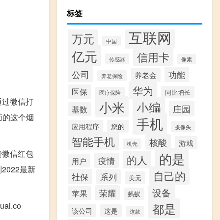
标签
互联网
万元
中国
亿元
信用卡
传感器
像素
公司
功能
养老金
养老保险
华为
医保
同比增长
医疗保险
通过微信打
小米
小编
庄园
基数
面的这个烟
手机
应用程序
您的
摄像头
智能手机
核酸
游戏
机壳
费微信红包
的是
的人
疫情
用户
022最新
自己的
社保
系列
美元
设备
荣耀
苹果
蚂蚁
i.co
都是
该公司
这是
这款