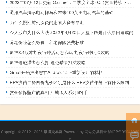
2022年07月12日更新 Gartner：二季度全球PC出货量持续下降 Mac实现正增长
通用汽车揭示电动悍马和未来400英里电动汽车的基础
为什么慢性前列腺炎的患者大多有早泄
今天股市为什么大跌 2022年4月25日大盘下跌是什么原因造成的
养老保险怎么缴费 养老保险缴费标准
原神3.4版本胡夜行钟活动怎么玩-胡夜行钟玩法攻略
原神遗迹猎者怎么打-遗迹猎者打法攻略
Gmail开始推出您在Android12上重新设计的材料
HPV疫苗二价四价九价区别是什么 HPV疫苗年龄上有什么限制
赏金侦探坠亡的真相·江城杀人系列5凶手
Copyright © 2012 - 2026
淄博交易网
Powered by
网站分类目录
渝ICP备09048069
号