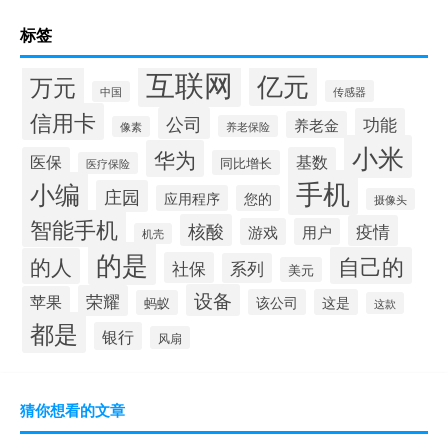
标签
互联网
亿元
万元
传感器
中国
信用卡
公司
功能
养老金
养老保险
像素
小米
华为
医保
基数
同比增长
医疗保险
手机
小编
庄园
应用程序
您的
摄像头
智能手机
核酸
疫情
游戏
用户
机壳
的是
自己的
的人
社保
系列
美元
设备
荣耀
苹果
该公司
这是
蚂蚁
这款
都是
银行
风扇
猜你想看的文章