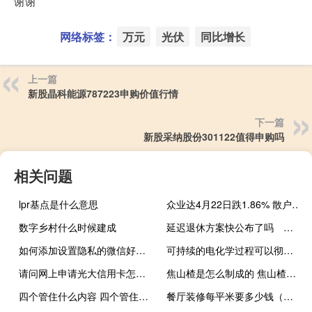
谢谢
网络标签：
万元
光伏
同比增长
上一篇
新股晶科能源787223申购价值行情
下一篇
新股采纳股份301122值得申购吗
相关问题
lpr基点是什么意思
众业达4月22日跌1.86% 散户净流出906.75万 一分钟了解！
数字乡村什么时候建成
延迟退休方案快公布了吗 全国多个省已就延迟退休征求
如何添加设置隐私的微信好友-微信隐私设置添加好友方法
可持续的电化学过程可以彻底改变锂离子电池的回收利用
请问网上申请光大信用卡怎么激活
焦山楂是怎么制成的 焦山楂的做法
四个管住什么内容 四个管住指什么
餐厅装修每平米要多少钱（餐厅装修每平米多少钱）