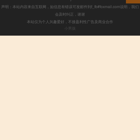
声明：本站内容来自互联网，如信息有错误可发邮件到f_fb#foxmail.com说明，我们
会及时纠正，谢谢
本站仅为个人兴趣爱好，不接盈利性广告及商业合作
小男孩