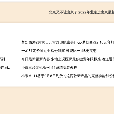
北京又不让出京了 2022年北京进出京最
梦幻西游2月10日元宵灯谜线索是什么-梦幻西游2.10元宵
一加8T定价通过亚马逊泄露 可能比一加8更实惠
王晓俊南京艺术学院（张筱丽 南京理工大学艺术与文化素质教育部副教授）
今日最新更新内容 武汉一育儿嫂扇打8个月宝宝 只因孩子不愿入睡连扇巴掌太无人性
小白三步装机版win11系统安装教程
小米Mi 11将于2月8日到货的这两款新产品的完整功能和价