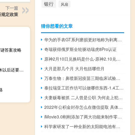
银行
风扇
下一篇
新规定政策
猜你想看的文章
华为的手表GT系列磨损更好地称为剥离智能手表与伟大的设计
奇瑞获得俄罗斯全轮驱动瑞虎8Pro认证
灯谜答案攻略
原神2月10日兑换码是什么-原神2.10兑换码分享2023
大月是那几个月 大月包括哪些月
今日最新更新内容 多地上调医保最低缴费年限标准 难道退休以后还要继续交医保
万泰生物：鼻喷新冠疫苗三期临床试验正在四个国家顺利推进
泰拉瑞亚工匠作坊可以做哪些东西-1.4工匠作坊合成表大全
格
夫妻贩毒被抓 二人曾是公职 为何走上犯罪道路呢？
2022年公积金封存怎么在微信提取 具体步骤是什么
iMovie3.0刚刚添加了两大功能来制作零努力电影
科学家研发了一种全新的太阳能电池有望改变当前的局面