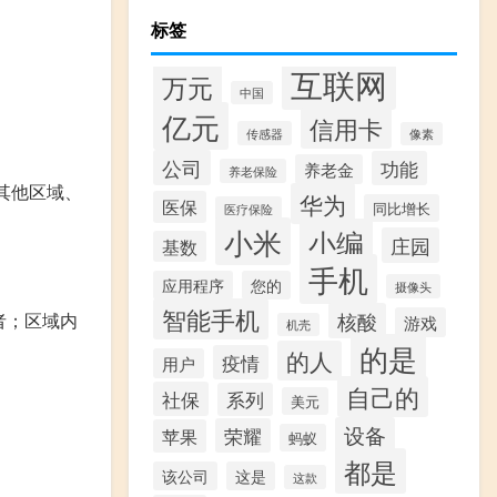
标签
互联网
万元
中国
亿元
信用卡
传感器
像素
公司
功能
养老金
养老保险
其他区域、
华为
医保
同比增长
医疗保险
小米
小编
庄园
基数
手机
应用程序
您的
摄像头
智能手机
核酸
者；区域内
游戏
机壳
的是
的人
疫情
用户
自己的
社保
系列
美元
设备
荣耀
苹果
蚂蚁
都是
该公司
这是
这款