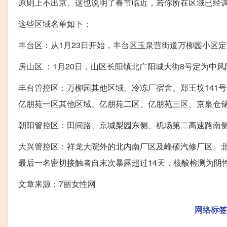
原则上不出京。这也说明了春节临近，若你所在区域已经
这些区域名单如下：
丰台区：从1月23日开始，丰台区玉泉营街道万柳园小区定
房山区 ：1月20日，山区长阳镇北广阳城大街8号定为中
丰台管控区：万柳园其他区域、冷冻厂宿舍、郑王坟141
亿朋苑一区其他区域、亿朋苑二区、亿朋苑三区、京泉仓
朝阳管控区：田间路、京城梨园东侧、机场第二高速路南
大兴管控区：祥龙大院外的北内南厂区及峰硕汽修厂区。北
最后一名密切接触者自末次暴露超过14天，核酸检测为阴
文章来源：7丽女性网
网络标签