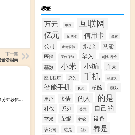
标签
互联网
万元
中国
亿元
信用卡
传感器
像素
公司
功能
养老金
养老保险
下一篇
华为
医保
同比增长
医疗保险
领激活指南
小米
小编
庄园
基数
手机
应用程序
您的
摄像头
智能手机
核酸
游戏
机壳
的是
的人
疫情
用户
中原环保4月25日早盘跌1.27% 4月25日股票市盈率是多少 1分钟教你看懂
自己的
社保
系列
美元
设备
荣耀
苹果
蚂蚁
都是
该公司
这是
这款