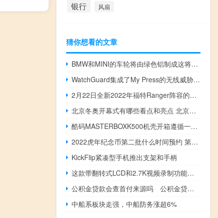
银行
风扇
猜你想看的文章
BMW和MINI的车轮将由绿色铝制成这将减少80%的碳排放
WatchGuard集成了My Press的无线威胁检测技术
2月22日全新2022年福特Ranger阵容的高端受到了极大的关注
北京冬奥开幕式有哪些看点和亮点 北京冬奥开幕式剧透
酷码MASTERBOXK500机壳开箱遵循一贯切边外型RGB网孔让散热景色同时兼顾[XF]
2022虎年纪念币第二批什么时间预约 第四批具体什么时间预约
KickFlip紧凑型手机推出支架和手柄
这款带翻转式LCD和2.7K视频录制功能的Vlogging摄像机今日只需59美元
公积金贷款会查首付来源吗 公积金贷款怎么贷
中船系板块走强，中船防务涨超6%