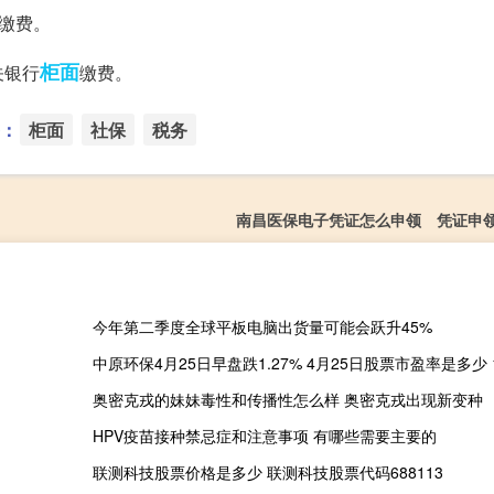
缴费。
柜面
关银行
缴费。
：
柜面
社保
税务
南昌医保电子凭证怎么申领 凭证申
今年第二季度全球平板电脑出货量可能会跃升45%
奥密克戎的妹妹毒性和传播性怎么样 奥密克戎出现新变种
HPV疫苗接种禁忌症和注意事项 有哪些需要主要的
联测科技股票价格是多少 联测科技股票代码688113