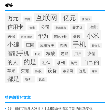
标签
互联网
亿元
万元
传感器
中国
信用卡
公司
功能
养老金
养老保险
像素
小米
华为
医保
基数
同比增长
医疗保险
手机
小编
庄园
应用程序
您的
摄像头
智能手机
核酸
疫情
游戏
用户
机壳
的是
自己的
的人
社保
系列
美元
设备
荣耀
苹果
该公司
这是
蚂蚁
这款
都是
银行
风扇
猜你想看的文章
2月16日宝马澳大利亚为1 2和3系列增加了新的运动变体