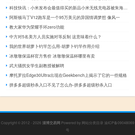
科技快讯：小米发布会最值得买的新品小米无线充电器被朱海舟沈义人种草
阿斯顿马丁V12跑车是一个95万美元的异国情调梦想 像风一
教大家华为荣耀手环zero功能
中方对5名美方人员实施对等反制 这意味着什么？
我的世界胡萝卜钓竿怎么用-胡萝卜钓竿作用介绍
冰墩墩保温杯官方售价 冰墩墩保温杯哪里有卖
武大骚扰女学生副教授被解聘
摩托罗拉Edge30Ultra出现在Geekbench上揭示了它的一些规格
拼多多超级秒杀入口不见了怎么办-拼多多超级秒杀入口
Copyright © 2012 - 2026
淄博交易网
Powered by
网站分类目录
渝ICP备09048069
号