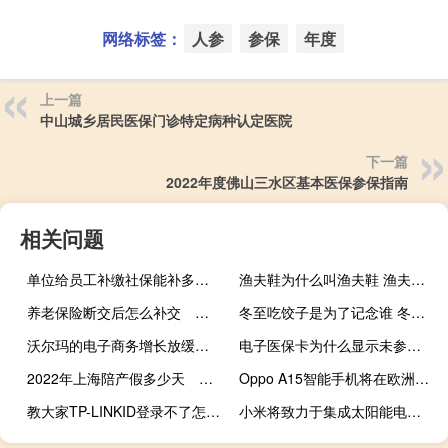
网络标签：
人参
参保
年度
上一篇
中山城乡居民医保门诊特定病种认定医院
下一篇
2022年度佛山三水区基本医保参保指南
相关问题
单位给员工补缴社保能补多长时间单位给员工补缴社保需要多少钱
渔夫鞋为什么叫渔夫鞋 渔夫鞋的简介
养老保险断交后怎么补交 交多少钱
冬至吃饺子是为了记念谁 冬至吃饺子的由来简介
沃尔玛的电子商务增长放缓至8% 而亚马逊的销售额飙升至
电子医保卡为什么显示未参保 电子医保卡未参保怎么办
2022年上海陪产假多少天 上海爸爸有陪产假吗
Oppo A15智能手机将在欧洲市场推出
教大家TP-LINKID登录不了怎么办
小米将致力于集成太阳能电池板的手机