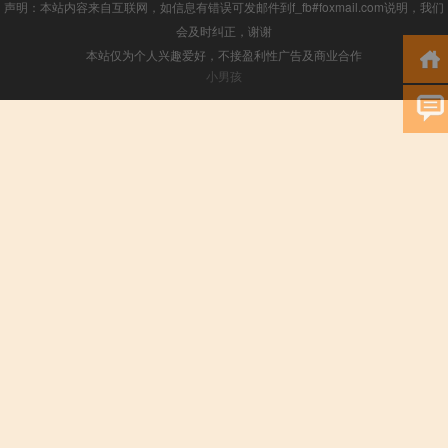
声明：本站内容来自互联网，如信息有错误可发邮件到f_fb#foxmail.com说明，我们
会及时纠正，谢谢
本站仅为个人兴趣爱好，不接盈利性广告及商业合作
小男孩