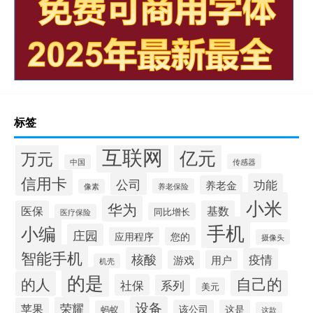
标签
互联网
亿元
万元
传感器
中国
信用卡
公司
功能
养老金
养老保险
像素
小米
华为
医保
基数
同比增长
医疗保险
手机
小编
庄园
应用程序
您的
摄像头
智能手机
核酸
疫情
游戏
用户
机壳
的是
自己的
的人
社保
系列
美元
设备
荣耀
苹果
该公司
这是
蚂蚁
这款