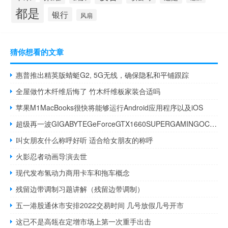
都是
银行
风扇
猜你想看的文章
惠普推出精英版蜻蜓G2, 5G无线，确保隐私和平铺跟踪
全屋做竹木纤维后悔了 竹木纤维板家装合适吗
苹果M1MacBooks很快将能够运行Android应用程序以及iOS
超级再一波GIGABYTEGeForceGTX1660SUPERGAMINGOC6G开箱测试
叫女朋友什么称呼好听 适合给女朋友的称呼
火影忍者动画导演去世
现代发布氢动力商用卡车和拖车概念
残留边带调制习题讲解（残留边带调制）
五一港股通休市安排2022交易时间 几号放假几号开市
这已不是高瓴在定增市场上第一次重手出击