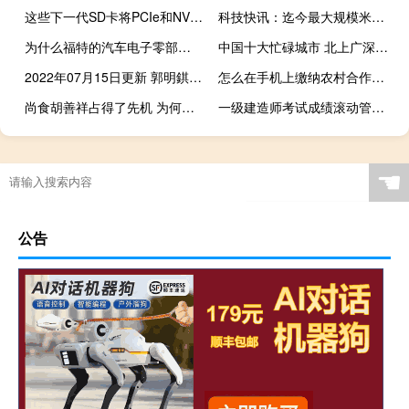
这些下一代SD卡将PCIe和NVMe结合在一起可提供强大的读写速度
科技快讯：迄今最大规模米粉节雷军今晚直播MIX FOLD免费送
为什么福特的汽车电子零部件EMC认证试验要先做ESD
中国十大忙碌城市 北上广深四个一线城市中广州进入全国前十
2022年07月15日更新 郭明錤：iPhone 14必大卖 苹果已主导中国高端手机市场
怎么在手机上缴纳农村合作医疗保险
尚食胡善祥占得了先机 为何却不是姚子衿的对手
一级建造师考试成绩滚动管理是什么意思
☚
公告