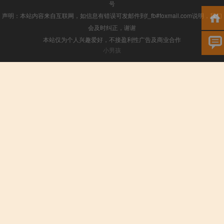
号
声明：本站内容来自互联网，如信息有错误可发邮件到f_fb#foxmail.com说明，我们
会及时纠正，谢谢
本站仅为个人兴趣爱好，不接盈利性广告及商业合作
小男孩