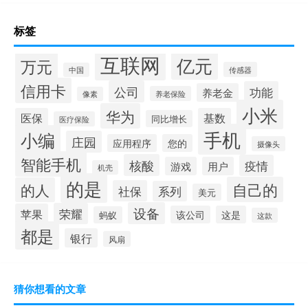
标签
互联网
亿元
万元
传感器
中国
信用卡
公司
功能
养老金
养老保险
像素
小米
华为
医保
基数
同比增长
医疗保险
手机
小编
庄园
应用程序
您的
摄像头
智能手机
核酸
疫情
游戏
用户
机壳
的是
自己的
的人
社保
系列
美元
设备
荣耀
苹果
该公司
这是
蚂蚁
这款
都是
银行
风扇
猜你想看的文章