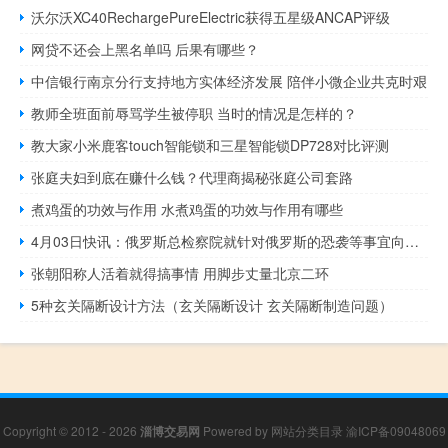
沃尔沃XC40RechargePureElectric获得五星级ANCAP评级
网贷不还会上黑名单吗 后果有哪些？
中信银行南京分行支持地方实体经济发展 陪伴小微企业共克时艰
教师全班面前辱骂学生被停职 当时的情况是怎样的？
教大家小米鹿客touch智能锁和三星智能锁DP728对比评测
张庭夫妇到底在赚什么钱？代理商揭秘张庭公司套路
煮鸡蛋的功效与作用 水煮鸡蛋的功效与作用有哪些
4月03日快讯：俄罗斯总检察院就针对俄罗斯的恐袭等事宜向多个西方国家主管机构致函
张朝阳称人活着就得搞事情 用脚步丈量北京二环
5种玄关隔断设计方法（玄关隔断设计 玄关隔断制造问题）
Copyright © 2012 - 2026
淄博交易网
Powered by
网站分类目录
渝ICP备09048069