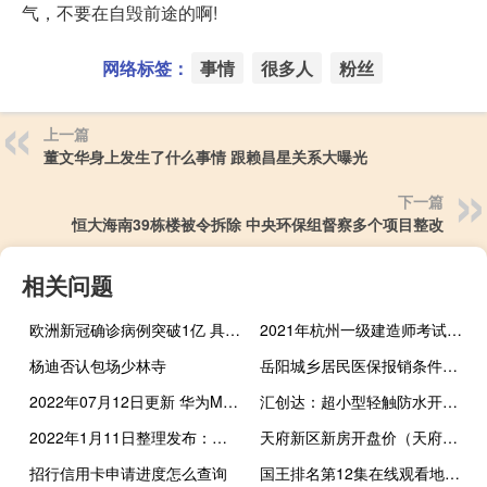
气，不要在自毁前途的啊!
网络标签：
事情
很多人
粉丝
上一篇
董文华身上发生了什么事情 跟赖昌星关系大曝光
下一篇
恒大海南39栋楼被令拆除 中央环保组督察多个项目整改
相关问题
欧洲新冠确诊病例突破1亿 具体是什么情况？
2021年杭州一级建造师考试成绩查询时间参考
杨迪否认包场少林寺
岳阳城乡居民医保报销条件是什么
2022年07月12日更新 华为Mate 50系列搭载麒麟芯 支持5G
汇创达：超小型轻触防水开关获华为等认可，已批量交付
2022年1月11日整理发布：人工智能赋能智慧城市建设
天府新区新房开盘价（天府新区新楼盘房价谁比较了解）
招行信用卡申请进度怎么查询
国王排名第12集在线观看地址分享 国王排名第12集在哪看