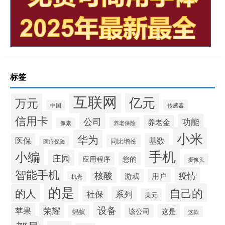
标签
互联网
亿元
万元
传感器
中国
信用卡
公司
功能
养老金
养老保险
像素
小米
华为
医保
基数
同比增长
医疗保险
手机
小编
庄园
应用程序
您的
摄像头
智能手机
核酸
疫情
游戏
用户
机壳
的是
自己的
的人
社保
系列
美元
设备
荣耀
苹果
该公司
这是
蚂蚁
这款