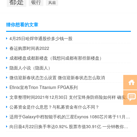
都是
银行
风扇
猜你想看的文章
4月25日哈焊华通股价多少钱一股
春运购票时间表2022
成都楼盘成都新楼盘（我想问成都有那些新楼盘）
隐面人小说（隐面人）
微信迎新春状态怎么设置 微信迎新春状态怎么取消
Efinix宣布Trion Titanium FPGA系列
文章整理时间2021年12月30日 支付宝终身防癌险如何样 确实能够保终身吗
公募资金是什么意思？与私募资金有什么不同？
适用于Galaxy中档智能手机的三星Exynos 1080芯片将于11月12日发布
向日葵4月22日换手率达0.92% 股票市值30.91亿 一分钟教你看懂