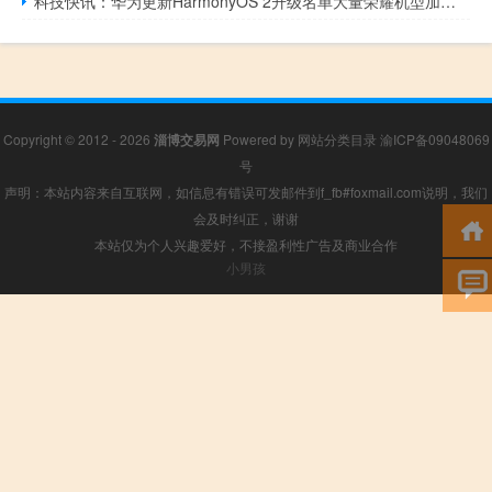
科技快讯：华为更新HarmonyOS 2升级名单大量荣耀机型加入麒麟960也有份
Copyright © 2012 - 2026
淄博交易网
Powered by
网站分类目录
渝ICP备09048069
号
声明：本站内容来自互联网，如信息有错误可发邮件到f_fb#foxmail.com说明，我们
会及时纠正，谢谢
本站仅为个人兴趣爱好，不接盈利性广告及商业合作
小男孩