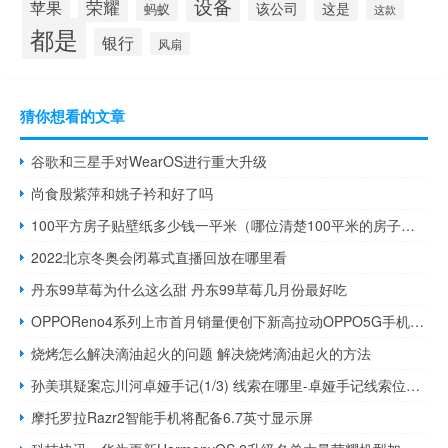
设备
荣耀
苹果
该公司
这是
蚂蚁
这款
都是
银行
风扇
猜你想看的文章
谷歌和三星手对WearOS进行重大升级
尚食殷紫萍和姚子衿和好了吗
100平方房子贴壁纸多少钱一平米（哪位清楚100平米的房子贴壁纸得多少钱）
2022北京冬奥会闭幕式直播回放在哪里看
丹东99草莓为什么这么甜 丹东99草莓几月份最好吃
OPPOReno4系列上市首月销量便创下新高拉动OPPO5G手机销量快速增长
烧烤怎么解决滴油起火的问题 解决烧烤滴油起火的方法
孙美琪疑案忘川河卓娅手记(1/3) 线索在哪里-卓娅手记线索位置介绍
摩托罗拉Razr2智能手机将配备6.7英寸显示屏