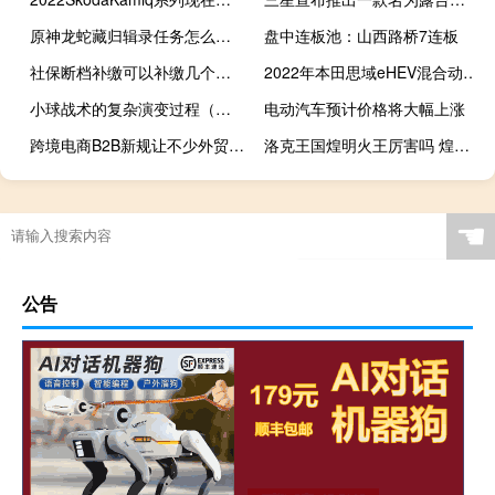
原神龙蛇藏归辑录任务怎么做-渊下宫五本书位置介绍
盘中连板池：山西路桥7连板
社保断档补缴可以补缴几个月社保断档补缴有必要补缴吗
2022年本田思域eHEV混合动力车已在欧洲亮相
小球战术的复杂演变过程（小球战术）
电动汽车预计价格将大幅上涨
跨境电商B2B新规让不少外贸企业倍感振奋
洛克王国煌明火王厉害吗 煌明火王技能表图鉴
☚
公告