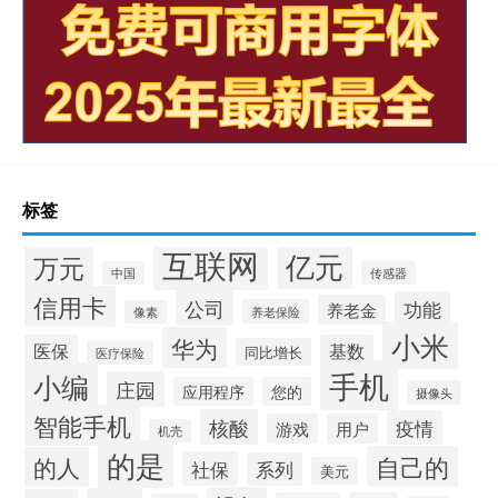
标签
互联网
亿元
万元
传感器
中国
信用卡
公司
功能
养老金
养老保险
像素
小米
华为
医保
基数
同比增长
医疗保险
手机
小编
庄园
应用程序
您的
摄像头
智能手机
核酸
疫情
游戏
用户
机壳
的是
自己的
的人
社保
系列
美元