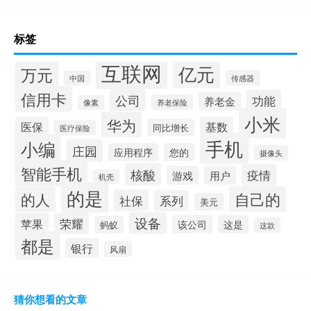
标签
互联网
亿元
万元
传感器
中国
信用卡
公司
功能
养老金
养老保险
像素
小米
华为
医保
基数
同比增长
医疗保险
手机
小编
庄园
应用程序
您的
摄像头
智能手机
核酸
疫情
游戏
用户
机壳
的是
自己的
的人
社保
系列
美元
设备
荣耀
苹果
该公司
这是
蚂蚁
这款
都是
银行
风扇
猜你想看的文章