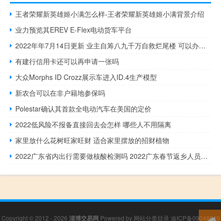
王者荣耀新英雄姬小满怎么样-王者荣耀新英雄姬小满背景介绍
业力预览其EREV E-Flex电动货车平台
2022年年7月14日更新 业主自筹八九千万自救烂尾楼 可以办理房产证吗具体内容详细介绍
有建行信用卡还可以再申请一张吗
大众Morphs ID Crozz展示车进入ID.4生产模型
新农合可以在非户籍地参保吗
Polestar确认其首款全电动汽车在美国的定价
2022低风险不报备直接回去会怎样 哪些人不用隔离
家里放什么花树旺家旺财 适合家里摆放的招财植物
2022广东省内出行需要做核酸检测吗 2022广东春节返乡人员最新规定
Copyright © 2012 - 2026
淄博交易网
Powered by
网站分类目录
渝ICP备09048069