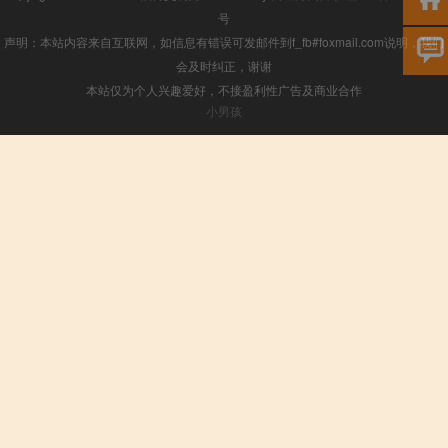
号
声明：本站内容来自互联网，如信息有错误可发邮件到f_fb#foxmail.com说明，我们
会及时纠正，谢谢
本站仅为个人兴趣爱好，不接盈利性广告及商业合作
小男孩