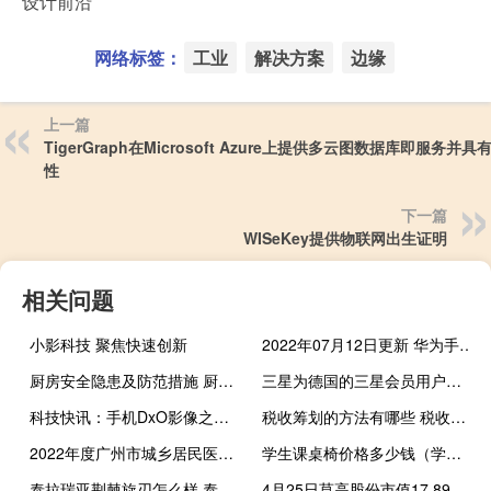
设计前沿
网络标签：
工业
解决方案
边缘
上一篇
TigerGraph在Microsoft Azure上提供多云图数据库即服务并具
性
下一篇
WISeKey提供物联网出生证明
相关问题
小影科技 聚焦快速创新
2022年07月12日更新 华为手机4G变5G：只需799元
厨房安全隐患及防范措施 厨房安全隐患及防范措施是什么
三星为德国的三星会员用户提供免费布料
科技快讯：手机DxO影像之王小米11 Ultra相机固件升级到DxO版本
税收筹划的方法有哪些 税收筹划的方法是什么
2022年度广州市城乡居民医保参保缴费工作已于近期正式启动
学生课桌椅价格多少钱（学生课桌椅子价格谁可以告诉我）
泰拉瑞亚荆棘旋刃怎么样 泰拉瑞亚荆棘旋刃图鉴介绍
4月25日莫高股份市值17.89亿 换手率达2.57%