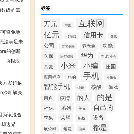
标签
指数级的需
。
互联网
万元
中国
就不可避免地
亿元
信用卡
传感器
像素
无法满足未
公司
功能
养老金
养老保险
re的创新
华为
医保
同比增长
医疗保险
外，两相液
小米
小编
庄园
基数
手机
应用程序
您的
摄像头
解决方案超越
智能手机
核酸
游戏
机壳
re冷却解决
的是
的人
疫情
用户
自己的
社保
系列
美元
，因为该混合
设备
荣耀
苹果
蚂蚁
冷却边界，
都是
该公司
这是
这款
理器的成本