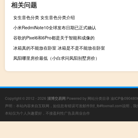
相关问题
女生音色分类 女生音色分类介绍
小米RedmiNote10全球发布日期已正式确认
谷歌的Pixel6和6Pro都是关于智能和成像的
冰箱真的不能放在卧室 冰箱是不是不能放在卧室
凤阳哪里房价最低（小白求问凤阳别墅房价）
Copyright © 2012 - 2026
淄博交易网
Powered by
网站分类目录
渝ICP备090480
声明：本站内容来自互联网，如信息有错误可发邮件到f_fb#foxmail.com说明
本站仅为个人兴趣爱好，不接盈利性广告及商业合作