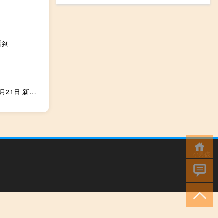
看到
2022年07月15日更新 全新荣耀MagicBook 14锐龙版定档7月21日 新品正式官宣
小男孩