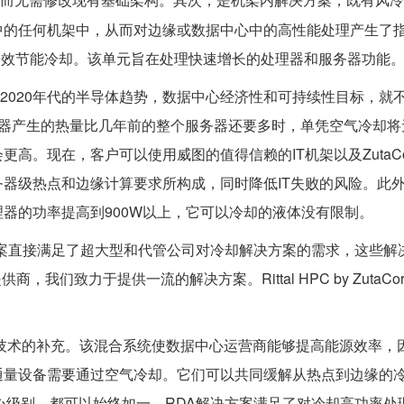
中的任何机架中，从而对边缘或数据中心中的高性能处理产生了
极高效节能冷却。该单元旨在处理快速增长的处理器和服务器功能
一旦我们考虑了2020年代的半导体趋势，数据中心经济性和可持续性目标，
理器产生的热量比几年前的整个服务器还要多时，单凭空气冷却将
高。现在，客户可以使用威图的值得信赖的IT机架以及ZutaCo
器级热点和边缘计算要求所构成，同时降低IT失败的风险。此
器的功率提高到900W以上，它可以冷却的液体没有限制。
r说：“该解决方案直接满足了超大型和代管公司对冷却解决方案的需求，这些
我们致力于提供一流的解决方案。Rittal HPC by ZutaCo
perCool技术的补充。该混合系统使数据中心运营商能够提高能源效率
通量设备需要通过空气冷却。它们可以共同缓解从热点到边缘的
心级别，都可以始终如一。RDA解决方案满足了对冷却高功率处