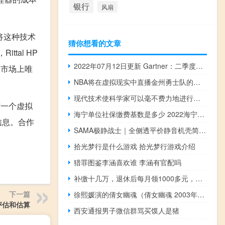
银行
风扇
将这种技术
猜你想看的文章
tal HP
2022年07月12日更新 Gartner：二季度全球PC出货量持续下降 Mac实现正增长
是市场上唯
NBA将在虚拟现实中直播金州勇士队的首场比赛
现代技术使科学家可以毫不费力地进行大规模实验
宣布一个虚拟
海宁单位社保缴费基数是多少 2022海宁社保缴费比例一览表
信息。合作
SAMA极静战士｜全侧透平价静音机壳简约耐看改装友善[XF]
拾光梦行是什么游戏 拾光梦行游戏介绍
猎罪图鉴李涵喜欢谁 李涵有官配吗
补缴十几万，退休后每月领1000多元，划算吗
下一篇
徐熙媛演的倩女幽魂（倩女幽魂 2003年徐熙媛主演古装魔幻爱情剧）
评估和估算
西安通报男子微信群骂买馍人是猪