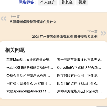
网络标签：
个人账户
养老金
额度
上一篇
洛阳养老保险待遇领条件是什么
下一篇
2021广州养老保险缴费标准 缴费基数及比例
相关问题
苹果MacStudio拆解详细介绍了可升级内存和M1UltraSoC的庞大尺寸
五一劳动节港股通休市几天 2022年放假时间多少天
watchOS 5健身和健康功能使Fitbit备受关注
CorvetteEV正式确认混合动力车将于2023年问世
公积金自动还房贷怎么办理 公积金冲还贷办理流程
医疗保险有什么用 不住院医疗保险可以报销吗
用柠檬可以做什么 用柠檬可以制作什么美食呢
阳台门的选择（阳台门什么牌子好 阳台门如何选择）
索尼Xperia5II在Android 11上加入了Xperia 1和Xperia 5
原神深海龙蜥怎么打-深海龙蜥打法攻略