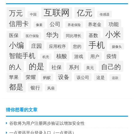
互联网
亿元
万元
传感器
中国
信用卡
公司
功能
养老金
养老保险
像素
小米
华为
医保
基数
同比增长
医疗保险
手机
小编
庄园
应用程序
您的
摄像头
智能手机
核酸
疫情
游戏
用户
机壳
的是
自己的
的人
社保
系列
美元
设备
荣耀
苹果
该公司
这是
蚂蚁
这款
都是
银行
风扇
猜你想看的文章
谷歌将为用户注册两步验证以增加安全性
一点资讯平台登录入口（一点资讯）