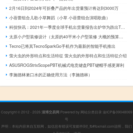
2月16日到2024年可折叠产品的年出货量预计将达到3000万
小蓓蕾组合儿歌小草舞蹈（小草 小蓓蕾组合演唱歌曲）
科技快讯：2021年一季度全球手机出货量报告出炉华为跌出TOP5成其它
太原小户型装修设计（太原的40平米小户型装修 大概的预算清单可以给我看看不）
Tecno已将其TecnoSparkGo手机作为最新的智能手机推出
萤火虫的外形特点和生活特征 萤火虫的外形特点和生活特征介绍
ASUSROGStrixScopePBT机械式电竞键盘PBT键帽手感更犀利
李施德林漱口水的正确使用方法（李施德林）
Copyright © 2012 - 2026
淄博交易网
Powered by
网站分类目录
渝ICP备09048069
号
声明：本站内容来自互联网，如信息有错误可发邮件到f_fb#foxmail.com说明，我们