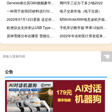
Genesis推出其G80旗舰豪华轿车
网约车三证办下多少钱2022
一种用于使用2D材料进行印刷电子控制设计的新平台
电子交易市场（电子交易）
2022年07月12日更新 这定价可以买台iPhone 13 Pro了 苹果官方商城上架三款爱马仕联名AirTag保护套新品
MSIInfiniteX9th电竞桌机开箱i9-9900KRTX2080有效能更炫彩
欧洲议会支持承认USB Type-C作为移动设备的标准连接器
手机常识教学篇:苹果12如何关闭运行程序
原神雪猪分布在哪里 雪猪位置介绍
2022年年农村医疗养老迎来全面升级！ 中老年人以后有着落了
☚
公告