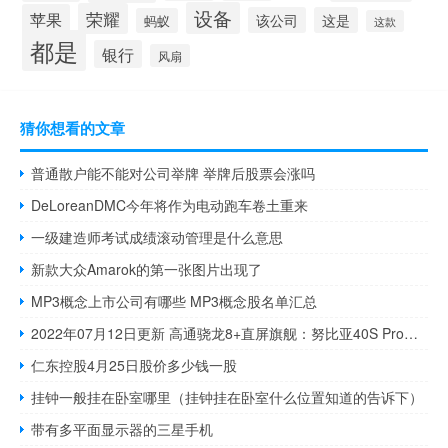
设备
荣耀
苹果
该公司
这是
蚂蚁
这款
都是
银行
风扇
猜你想看的文章
普通散户能不能对公司举牌 举牌后股票会涨吗
DeLoreanDMC今年将作为电动跑车卷土重来
一级建造师考试成绩滚动管理是什么意思
新款大众Amarok的第一张图片出现了
MP3概念上市公司有哪些 MP3概念股名单汇总
2022年07月12日更新 高通骁龙8+直屏旗舰：努比亚40S Pro发布会定档
仁东控股4月25日股价多少钱一股
挂钟一般挂在卧室哪里（挂钟挂在卧室什么位置知道的告诉下）
带有多平面显示器的三星手机