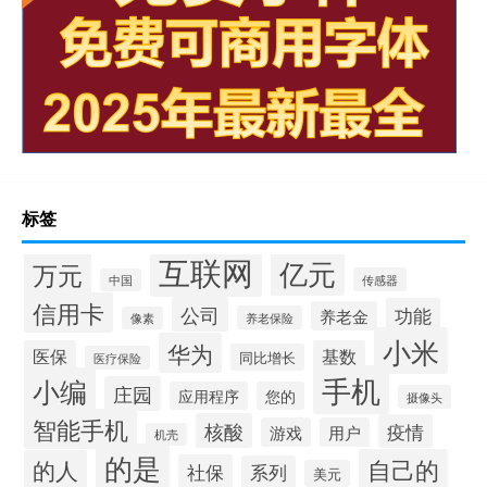
标签
互联网
亿元
万元
传感器
中国
信用卡
公司
功能
养老金
养老保险
像素
小米
华为
医保
基数
同比增长
医疗保险
手机
小编
庄园
应用程序
您的
摄像头
智能手机
核酸
疫情
游戏
用户
机壳
的是
自己的
的人
社保
系列
美元