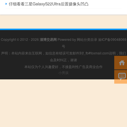
仔细看看三星GalaxyS22Ultra后置摄像头凹凸
Copyright © 2012 - 2026
淄博交易网
Powered by
网站分类目录
渝ICP备09048069
号
声明：本站内容来自互联网，如信息有错误可发邮件到f_fb#foxmail.com说明，我们
会及时纠正，谢谢
本站仅为个人兴趣爱好，不接盈利性广告及商业合作
小男孩