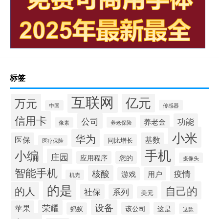
标签
互联网
亿元
万元
传感器
中国
信用卡
公司
功能
养老金
养老保险
像素
小米
华为
医保
基数
同比增长
医疗保险
手机
小编
庄园
应用程序
您的
摄像头
智能手机
核酸
疫情
游戏
用户
机壳
的是
自己的
的人
社保
系列
美元
设备
荣耀
苹果
该公司
这是
蚂蚁
这款