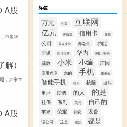
 A股
标签
互联网
万元
中国
亿元
信用卡
传感器
像素
%，市盈率
公司
功能
养老金
养老保险
华为
医保
同比增长
医疗保险
小米
小编
了解）
庄园
基数
手机
应用程序
您的
摄像头
题，大家在
智能手机
核酸
游戏
机壳
的是
的人
疫情
用户
自己的
社保
系列
美元
 A股
设备
荣耀
苹果
蚂蚁
都是
该公司
这是
这款