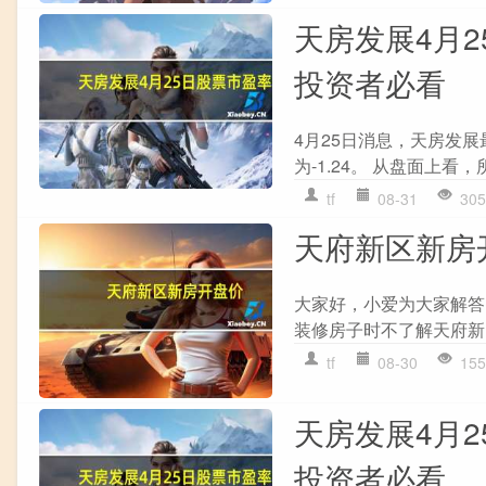
天房发展4月25
投资者必看
4月25日消息，天房发展最
为-1.24。 从盘面上看
tf
08-31
305
天府新区新房
大家好，小爱为大家解答
装修房子时不了解天府新
tf
08-30
155
天房发展4月25
投资者必看