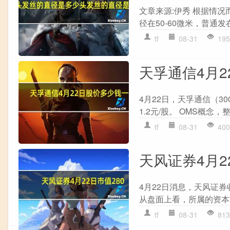
文章来源:伊秀 根据情
径在50-60微米，普通发在
tf
08-31
195
天孚通信4月
4月22日，天孚通信（300
1.2元/股。 OMS概念，
tf
08-31
400
天风证券4月22
4月22日消息，天风证券收
从盘面上看，所属的资本市
tf
08-31
813