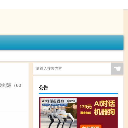
☚
波能源（60
公告