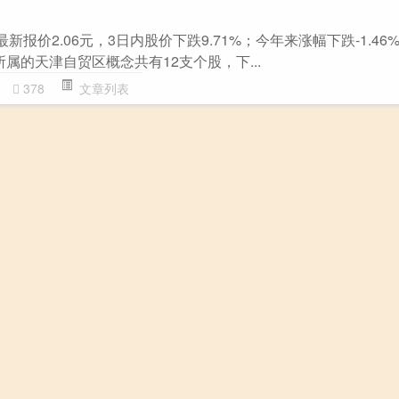
新报价2.06元，3日内股价下跌9.71%；今年来涨幅下跌-1.46
，所属的天津自贸区概念共有12支个股，下...
378
文章列表