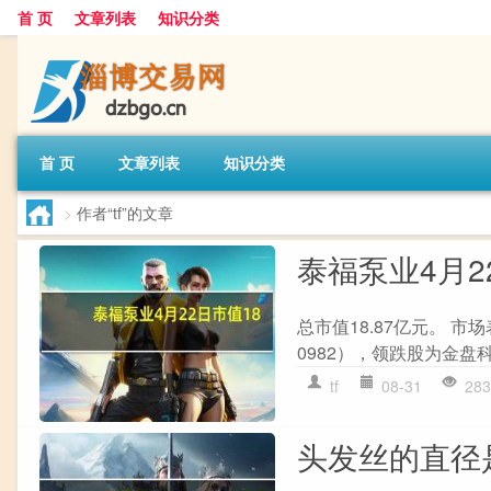
首 页
文章列表
知识分类
首 页
文章列表
知识分类
>
作者“tf”的文章
泰福泵业4月22
总市值18.87亿元。 
0982），领跌股为金盘科技
tf
08-31
283
头发丝的直径