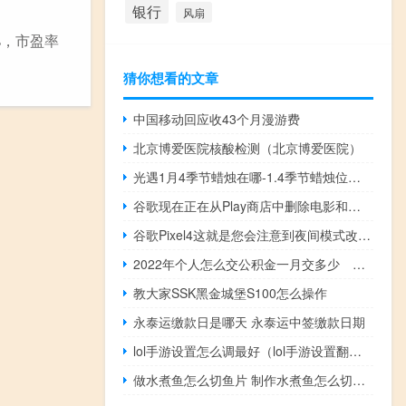
银行
风扇
%，市盈率
猜你想看的文章
中国移动回应收43个月漫游费
北京博爱医院核酸检测（北京博爱医院）
光遇1月4季节蜡烛在哪-1.4季节蜡烛位置一览
谷歌现在正在从Play商店中删除电影和电视部分
谷歌Pixel4这就是您会注意到夜间模式改进的方式
2022年个人怎么交公积金一月交多少 个人可以交公积金吗
教大家SSK黑金城堡S100怎么操作
永泰运缴款日是哪天 永泰运中签缴款日期
lol手游设置怎么调最好（lol手游设置翻译图）
做水煮鱼怎么切鱼片 制作水煮鱼怎么切鱼片