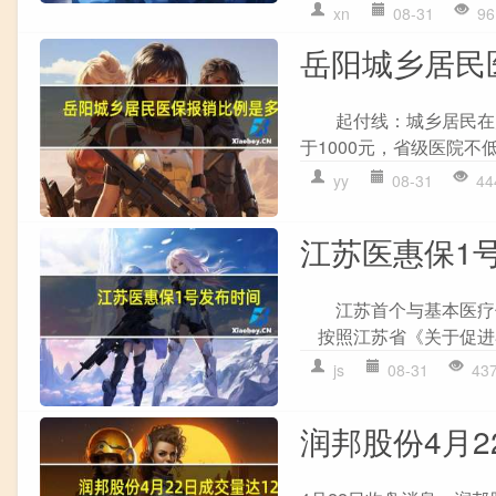
xn
08-31
96
岳阳城乡居民
起付线：城乡居民在乡镇
于1000元，省级医院不
yy
08-31
44
江苏医惠保1
江苏首个与基本医疗保
按照江苏省《关于促进补
js
08-31
43
润邦股份4月22