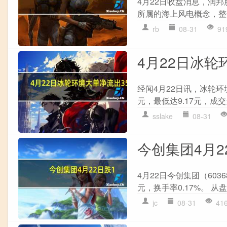
4月22日收盘消息，润邦股
所属的海上风电概念，整体上
rb
08-31
91
4月22日冰轮环
经闻4月22日讯，冰轮环境
元，最低达9.17元，成交
sslake
08-31
今创集团4月22
4月22日今创集团（6036
元，换手率0.17%。 
jc
08-31
41