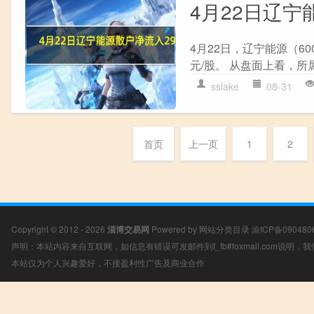
4月22日辽宁能
4月22日，辽宁能源（60
元/股。 从盘面上看，所属
sslake
08-31
首页
上一页
1
2
Copyright © 2012 - 2026
淄博交易网
Powered by
网站分类目录
渝ICP备090480
声明：本站内容来自互联网，如信息有错误可发邮件到f_fb#foxmail.com说明
本站仅为个人兴趣爱好，不接盈利性广告及商业合作