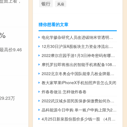
从盘面上看，
银行
风扇
猜你想看的文章
%
电化学掺杂研究人员改进碳纳米管透明导体
12月30日沪深A股板块主力资金净流出一览表
高价9.46
2022摩尔庄园手游1月3日神奇密码有哪些-2022摩尔庄园手游1月3日神奇密码分享
摩托罗拉即将推出的智能手机将配备108MP主摄像头
2022北京冬奥会中国队能拿几枚金牌最新预测
教大家苹果iPhoneX手机拍照声音怎么关闭
炸春卷做法 怎样做炸春卷
9.23万
2022武汉城乡居民医保参保缴费如何办理 哪些人可以参加医保
晶科能源今日申购 单一账户申购上限为28万股
4月25日新泉股份股价多少钱一股 （4月25日）