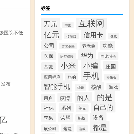
标签
互联网
万元
中国
亿元
市级医院不低
信用卡
传感器
像素
公司
功能
养老金
养老保险
华为
医保
同比增长
医疗保险
小米
小编
庄园
基数
手机
应用程序
您的
摄像头
4日发布。
智能手机
核酸
游戏
机壳
的是
的人
疫情
用户
自己的
社保
系列
美元
4亿
设备
荣耀
苹果
蚂蚁
都是
该公司
这是
这款