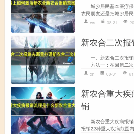
城乡居民基本医疗保险
农民朋友还是把城乡居民
ws
08-31
2
新农合二次报
一、新农合二次报销去
方法一：在因第二次大病
xn
08-31
61
新农合重大疾
销
新农合重大疾病报销并
报销22种重大疾病范围内