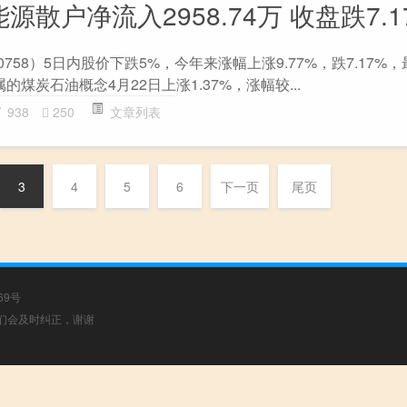
源散户净流入2958.74万 收盘跌7.1
0758）5日内股价下跌5%，今年来涨幅上涨9.77%，跌7.17%，
的煤炭石油概念4月22日上涨1.37%，涨幅较...
938
250
文章列表
3
4
5
6
下一页
尾页
69号
，我们会及时纠正，谢谢