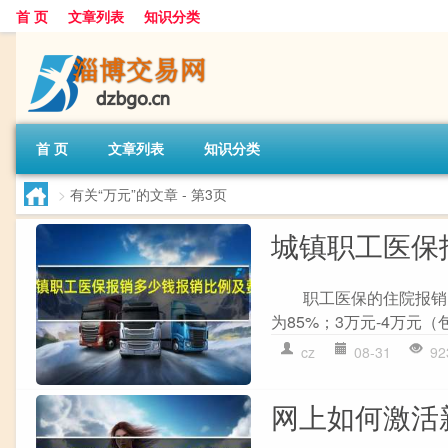
首 页
文章列表
知识分类
首 页
文章列表
知识分类
>
有关“万元”的文章
- 第3页
城镇职工医保
职工医保的住院报销比例
为85%；3万元-4万元（
cz
08-31
92
网上如何激活