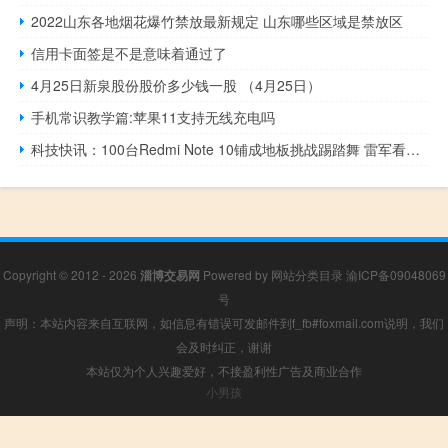
2022山东各地烟花爆竹禁放最新规定 山东哪些区域是禁放区
信用卡面签是不是意味着通过了
4月25日新泉股份股价多少钱一股 （4月25日）
手机常识教学篇:苹果11支持无线充电吗
科技快讯：100台Redmi Note 10铺成地板挑战踢踏舞 雷军看着心疼
Copyright © 2012 - 2026
淄博交易网
Powered by
网站分类目录
渝ICP备09048069
号
声明：本站内容来自互联网，如信息有错误可发邮件到f_fb#foxmail.com说明，我们
会及时纠正，谢谢
本站仅为个人兴趣爱好，不接盈利性广告及商业合作
小男孩