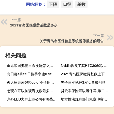
网络标签：
下限
口径
基数
上一篇
2021青岛医保缴费基数是多少
下一篇
关于青岛市医保信息系统暂停服务的通告
相关问题
重返帝国弗德里希技能怎么搭配 弗德里希技能搭配推荐
Nvidia恢复了其RTX3060以太坊加密货币的采矿限制
向日葵4月22日换手率达0.92% 股票市值30.91亿 一分钟教你看懂
2021青岛医保缴费基数上下限是多少
教大家云麦好轻color不适用于哪些人群
男子三次抱摔3岁女童被刑拘
您现在可以按观看次数最多对YouTube电视上的频道进行排序
贷款车保险可以退保吗 第二年可不可以自己买？
户外LED大屏上市公司有哪些 户外LED大屏概念股一览表
地方性法规和部门规章冲突怎么办（地方性法规）