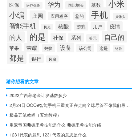
小米
华为
医保
基数
同比增长
医疗保险
手机
小编
庄园
应用程序
您的
摄像头
智能手机
核酸
疫情
游戏
用户
机壳
的是
自己的
的人
社保
系列
美元
设备
荣耀
苹果
该公司
这是
蚂蚁
这款
都是
银行
风扇
猜你想看的文章
2022广西养老金计发基数多少
2月24日iQOO9智能手机三重奏正在走向全球尽管不像我们最初想象的那样
极品五笔教程（五笔教程）
重返帝国弗德里希技能是什么 弗德里希技能介绍
1231代表的意思 1231代表的意思是什么