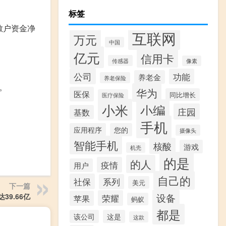
标签
散户资金净
互联网
万元
中国
亿元
信用卡
传感器
像素
公司
功能
养老金
养老保险
。
华为
医保
同比增长
医疗保险
小米
小编
庄园
基数
手机
应用程序
您的
摄像头
智能手机
核酸
游戏
机壳
的是
的人
疫情
用户
自己的
社保
系列
美元
下一篇
39.66亿
设备
荣耀
苹果
蚂蚁
都是
该公司
这是
这款