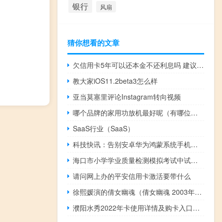
银行
风扇
猜你想看的文章
欠信用卡5年可以还本金不还利息吗 建议协商处理
教大家iOS11.2beta3怎么样
亚当莫塞里评论Instagram转向视频
哪个品牌的家用功放机最好呢（有哪位晓得什么品牌的功放好用）
SaaS行业（SaaS）
科技快讯：告别安卓华为鸿蒙系统手机版最快四月启动商用
海口市小学学业质量检测模拟考试中试题疑似遭教育机构泄露
请问网上办的平安信用卡激活要带什么
徐熙媛演的倩女幽魂（倩女幽魂 2003年徐熙媛主演古装魔幻爱情剧）
濮阳水秀2022年卡使用详情及购卡入口（座位分布图）